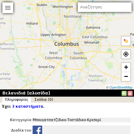
+
−
©
OpenStreetMap
Βελανιδιά [αλυσίδα]
Πληροφορίες
Σxόλια (0)
Έχει
3 καταστήματα
.
Κατηγορία
Μπουγατσατζίδικο-Τοστάδικο-Κρεπερί
Διαδίκτυο