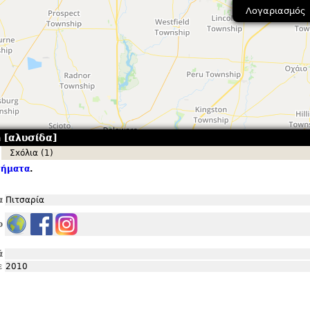
Λογαριασμός
 [αλυσίδα]
Σxόλια (1)
τήματα
.
α
Πιτσαρία
ο
ά
ε
2010