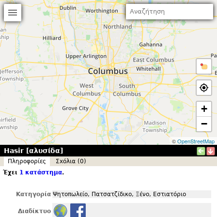
+
−
©
OpenStreetMap
Hasir [αλυσίδα]
Πληροφορίες
Σxόλια (0)
Έχει
1 κατάστημα
.
Κατηγορία
Ψητοπωλείο, Πατσατζίδικο, Ξένο, Εστιατόριο
Διαδίκτυο