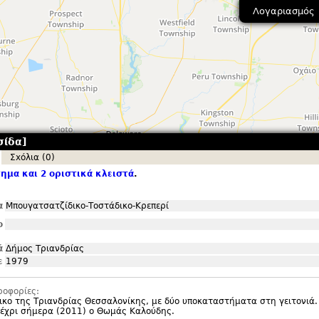
Λογαριασμός
σίδα]
Σxόλια (0)
ημα και 2 οριστικά κλειστά
.
α
Μπουγατσατζίδικο-Τοστάδικο-Κρεπερί
ο
ά
Δήμος Τριανδρίας
ε
1979
ροφορίες:
κο της Τριανδρίας Θεσσαλονίκης, με δύο υποκαταστήματα στη γειτονιά.
μέχρι σήμερα (2011) ο Θωμάς Καλούδης.