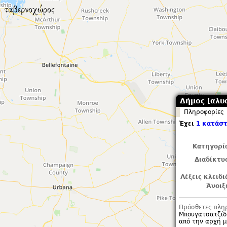
Δήμος [αλυ
Πληροφορίες
Έχει
1 κατάστ
Κατηγορί
Διαδίκτυ
Λέξεις κλειδι
Άνοιξ
Πρόσθετες πλη
Μπουγατσατζίδι
από την αρχή 