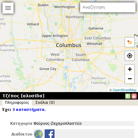
+
−
©
OpenStreetMap
Τζέπος [αλυσίδα]
Πληροφορίες
Σxόλια (0)
Έχει
3 καταστήματα
.
Κατηγορία
Φούρνος-Ζαχαροπλαστείο
Διαδίκτυο