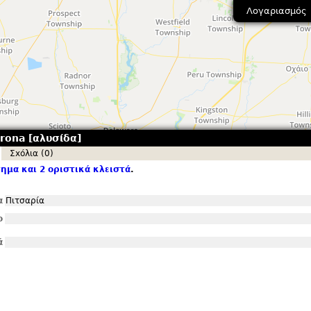
Λογαριασμός
rona [αλυσίδα]
Σxόλια (0)
ημα και 2 οριστικά κλειστά
.
α
Πιτσαρία
ο
ά