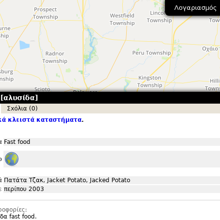
Λογαριασμός
 [αλυσίδα]
Σxόλια (0)
κά κλειστά καταστήματα
.
α
Fast food
ο
ά
Πατάτα Τζακ, Jacket Potato, Jacked Potato
ε
περίπου 2003
ροφορίες:
α fast food.