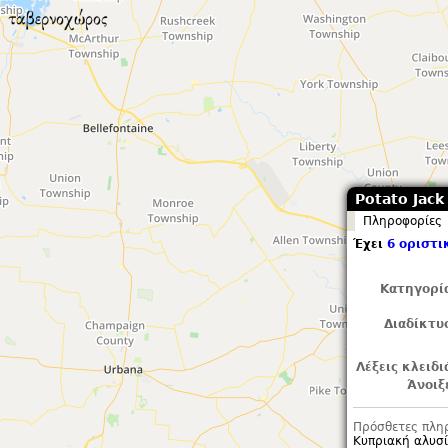
Potato Jack
Πληροφορίες
Έχει
6 οριστι
Κατηγορί
Διαδίκτυ
Λέξεις κλειδι
Άνοιξ
Πρόσθετες πλη
Κυπριακή αλυσίδ