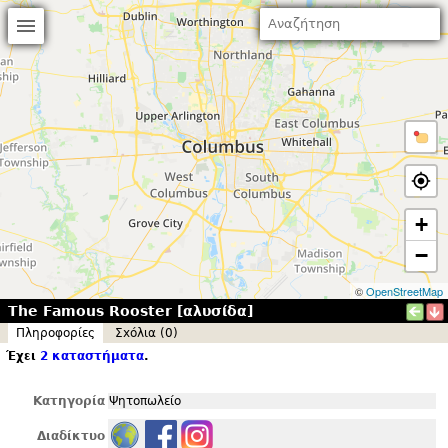
+
−
©
OpenStreetMap
The Famous Rooster [αλυσίδα]
Πληροφορίες
Σxόλια (0)
Έχει
2 καταστήματα
.
Κατηγορία
Ψητοπωλείο
Διαδίκτυο