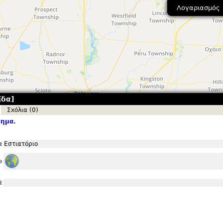
Λογαριασμός
ίδα]
Σxόλια (0)
τημα
.
α
Εστιατόριο
ο
ά