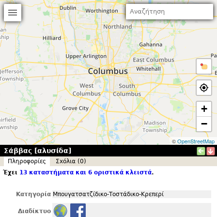
+
−
©
OpenStreetMap
Σάββας [αλυσίδα]
Πληροφορίες
Σxόλια (0)
Έχει
13 καταστήματα και 6 οριστικά κλειστά
.
Κατηγορία
Μπουγατσατζίδικο-Τοστάδικο-Κρεπερί
Διαδίκτυο