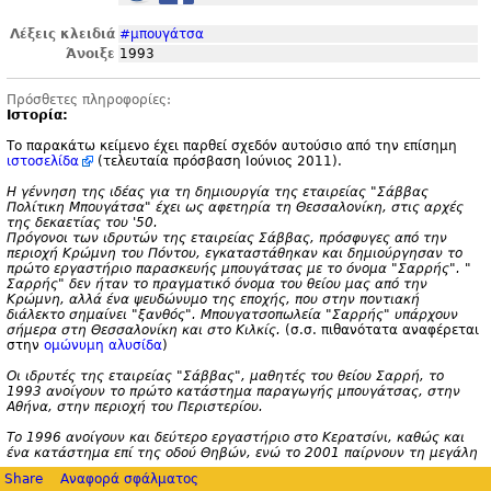
Λέξεις κλειδιά
#μπουγάτσα
Άνοιξε
1993
Πρόσθετες πληροφορίες:
Ιστορία:
Το παρακάτω κείμενο έχει παρθεί σχεδόν αυτούσιο από την επίσημη
ιστοσελίδα
(τελευταία πρόσβαση Ιούνιος 2011).
Η γέννηση της ιδέας για τη δημιουργία της εταιρείας "
Σάββας
Πολίτικη Μπουγάτσα" έχει ως αφετηρία τη Θεσσαλονίκη, στις αρχές
της δεκαετίας του '
50.
Πρόγονοι των ιδρυτών της εταιρείας Σάββας, πρόσφυγες από την
περιοχή Κρώμνη του Πόντου, εγκαταστάθηκαν και δημιούργησαν το
πρώτο εργαστήριο παρασκευής μπουγάτσας με το όνομα "
Σαρρής". "
Σαρρής" δεν ήταν το πραγματικό όνομα του θείου μας από την
Κρώμνη, αλλά ένα ψευδώνυμο της εποχής, που στην ποντιακή
διάλεκτο σημαίνει "
ξανθός". Μπουγατσοπωλεία "
Σαρρής" υπάρχουν
σήμερα στη Θεσσαλονίκη και στο Κιλκίς.
(σ.
σ. πιθανότατα αναφέρεται
στην
ομώνυμη αλυσίδα
)
Οι ιδρυτές της εταιρείας "
Σάββας", μαθητές του θείου Σαρρή, το
1993 ανοίγουν το πρώτο κατάστημα παραγωγής μπουγάτσας, στην
Αθήνα, στην περιοχή του Περιστερίου.
Το 1996 ανοίγουν και δεύτερο εργαστήριο στο Κερατσίνι, καθώς και
ένα κατάστημα επί της οδού Θηβών, ενώ το 2001 παίρνουν τη μεγάλη
απόφαση και ιδρύουν την εταιρεία "
Σάββας Πολίτικη Μπουγάτσα".
Share
Αναφορά σφάλματος
Στην προσπάθειά τους μάλιστα να κρατηθεί η παράδοση και η