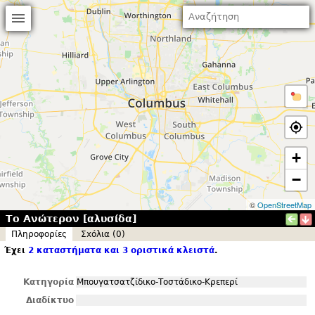
+
−
©
OpenStreetMap
Το Ανώτερον [αλυσίδα]
Πληροφορίες
Σxόλια (0)
Έχει
2 καταστήματα και 3 οριστικά κλειστά
.
Κατηγορία
Μπουγατσατζίδικο-Τοστάδικο-Κρεπερί
Διαδίκτυο