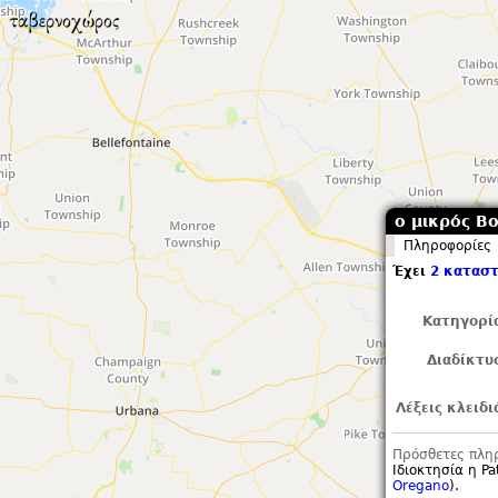
ο μικρός Βο
Πληροφορίες
Έχει
2 καταστ
Κατηγορί
Διαδίκτυ
Λέξεις κλειδι
Πρόσθετες πλη
Ιδιοκτησία η Pat
Oregano
).