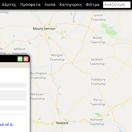
Χάρτης
Πρόσφατα
Λοιπά
Κατηγορίες
Φίλτρα
ive oil &