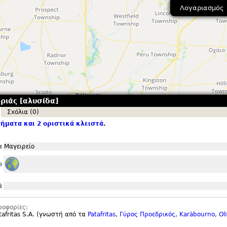
Λογαριασμός
ριάς [αλυσίδα]
Σxόλια (0)
ήματα και 2 οριστικά κλειστά
.
α
Μαγειρείο
ο
ά
ροφορίες:
afritas S.
A. (γνωστή από τα
Patafritas
,
Γύρος Προεδρικός
,
Karàbourno
,
Ol