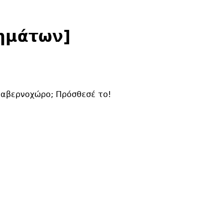
ημάτων]
 ταβερνοχώρο;
Πρόσθεσέ το
!