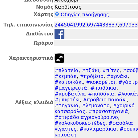
Νομός
Καρδίτσας
Χάρτης
Οδηγίες πλοήγησης
Τηλ. επικοινωνίας
2445041992
,
6974433837
,
697933
Διαδίκτυο
Ωράριο
Χαρακτηριστικά
#πλατεία
,
#τζάκι
,
#πίτες
,
#σούβ
#κεμπάπ
,
#πρόβειο
,
#αρνάκι
,
#κατσικάκι
,
#κοκορέτσι
,
#γάστρ
#μαγειρευτά
,
#παϊδάκια
,
#προβατίνα
,
#παϊδάκια
,
#λουκάν
#μπιφτέκι
,
#πρόβειο παϊδάκι
,
Λέξεις κλειδιά
#τηγανιά
,
#λεμονάτο
,
#χοιρινό
κατσαρόλας
,
#πρασοτηγανιά
,
#στιφάδο αγριογούρουνο
,
#κολοκυθοκεφτέδες
,
#φασόλια
γίγαντες
,
#καλαμαράκια
,
#σουπι
κρασάτη