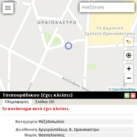
+
−
©
OpenStreetMap
Τσιπουράδικον [έχει κλείσει]
Πληροφορίες
Σxόλια (0)
Το κατάστημα αυτό έχει κλείσει.
Κατηγορία
Μεζεδοπωλείο
Διεύθυνση
Αργυρουπόλεως 8, Ωραιόκαστρο
Νομός
Θεσσαλονίκης