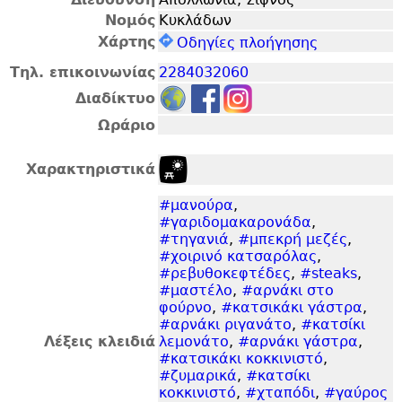
Νομός
Κυκλάδων
Χάρτης
Οδηγίες πλοήγησης
Τηλ. επικοινωνίας
2284032060
Διαδίκτυο
Ωράριο
Χαρακτηριστικά
#μανούρα
,
#γαριδομακαρονάδα
,
#τηγανιά
,
#μπεκρή μεζές
,
#χοιρινό κατσαρόλας
,
#ρεβυθοκεφτέδες
,
#steaks
,
#μαστέλο
,
#αρνάκι στο
φούρνο
,
#κατσικάκι γάστρα
,
#αρνάκι ριγανάτο
,
#κατσίκι
Λέξεις κλειδιά
λεμονάτο
,
#αρνάκι γάστρα
,
#κατσικάκι κοκκινιστό
,
#ζυμαρικά
,
#κατσίκι
κοκκινιστό
,
#χταπόδι
,
#γαύρος