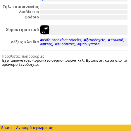
Τηλ. επικοινωνίας
Διαδίκτυο
Ωράριο
Χαρακτηριστικά
#cafe-breakfast-snacks
,
#ξενοδοχείο
,
#πρωινό
,
Λέξεις κλειδιά
#πίτες
,
#τυρόπιτες
,
#μπουγάτσα
Πρόσθετες πληροφορίες:
Έχει μπουγάτσες-τυρόπιτες-σνακς-πρωινά κτλ. Βρίσκεται κάτω από το
ομώνυμο ξενοδοχείο.
Share
Αναφορά σφάλματος