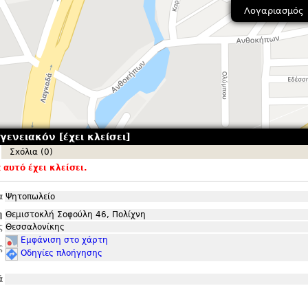
Λογαριασμός
ενειακόν [έχει κλείσει]
Σxόλια (0)
αυτό έχει κλείσει.
α
Ψητοπωλείο
η
Θεμιστοκλή Σοφούλη 46, Πολίχνη
ς
Θεσσαλονίκης
Εμφάνιση στο χάρτη
ς
Οδηγίες πλοήγησης
ά