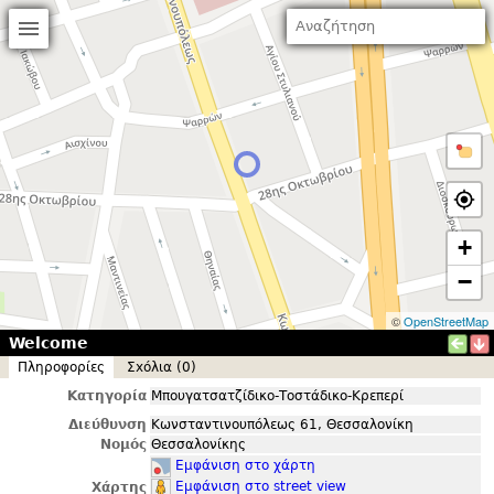
+
−
©
OpenStreetMap
Welcome
Πληροφορίες
Σxόλια (0)
Κατηγορία
Μπουγατσατζίδικο-Τοστάδικο-Κρεπερί
Διεύθυνση
Κωνσταντινουπόλεως 61, Θεσσαλονίκη
Νομός
Θεσσαλονίκης
Εμφάνιση στο χάρτη
Εμφάνιση στο street view
Χάρτης