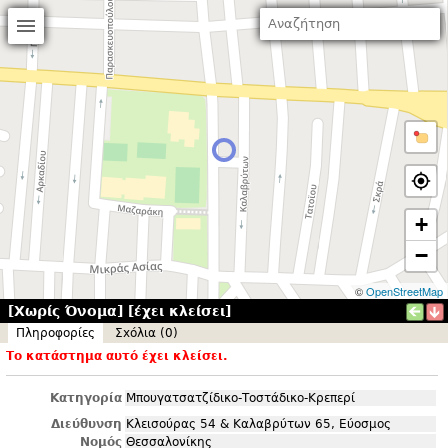
+
−
©
OpenStreetMap
[Χωρίς Όνομα] [έχει κλείσει]
Πληροφορίες
Σxόλια (0)
Το κατάστημα αυτό έχει κλείσει.
Κατηγορία
Μπουγατσατζίδικο-Τοστάδικο-Κρεπερί
Διεύθυνση
Κλεισούρας 54 & Καλαβρύτων 65, Εύοσμος
Νομός
Θεσσαλονίκης