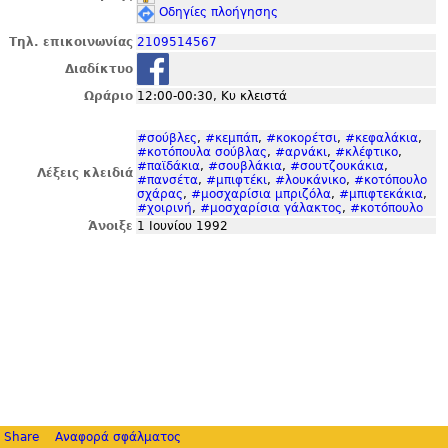
Οδηγίες πλοήγησης
Τηλ. επικοινωνίας
2109514567
Διαδίκτυο
Ωράριο
12:00-00:30, Κυ κλειστά
#σούβλες
,
#κεμπάπ
,
#κοκορέτσι
,
#κεφαλάκια
,
#κοτόπουλα σούβλας
,
#αρνάκι
,
#κλέφτικο
,
#παϊδάκια
,
#σουβλάκια
,
#σουτζουκάκια
,
Λέξεις κλειδιά
#πανσέτα
,
#μπιφτέκι
,
#λουκάνικο
,
#κοτόπουλο
σχάρας
,
#μοσχαρίσια μπριζόλα
,
#μπιφτεκάκια
,
#χοιρινή
,
#μοσχαρίσια γάλακτος
,
#κοτόπουλο
Άνοιξε
1 Ιουνίου 1992
Share
Αναφορά σφάλματος