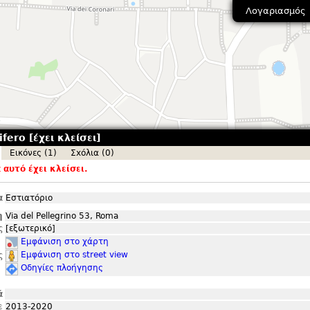
Λογαριασμός
fero [έχει κλείσει]
Εικόνες (1)
Σxόλια (0)
αυτό έχει κλείσει.
α
Εστιατόριο
η
Via del Pellegrino 53, Roma
ς
[εξωτερικό]
Εμφάνιση στο χάρτη
Εμφάνιση στο street view
ς
Οδηγίες πλοήγησης
ά
ε
2013-2020