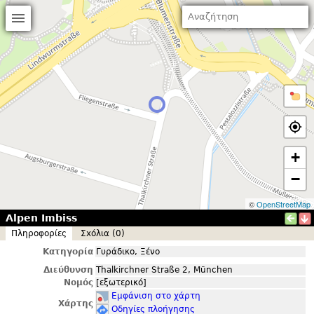
+
−
©
OpenStreetMap
Alpen Imbiss
Πληροφορίες
Σxόλια (0)
Κατηγορία
Γυράδικο, Ξένο
Διεύθυνση
Thalkirchner Straße 2, München
Νομός
[εξωτερικό]
Εμφάνιση στο χάρτη
Χάρτης
Οδηγίες πλοήγησης