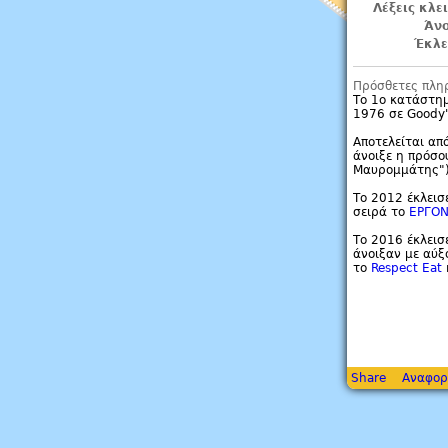
Λέξεις κλε
Άνο
Έκλε
Πρόσθετες πλη
Το 1ο κατάστη
1976 σε Goody'
Αποτελείται απ
άνοιξε η πρόσο
Μαυρομμάτης") 
Το 2012 έκλεισ
σειρά το
ΕΡΓΟ
Το 2016 έκλεισ
άνοιξαν με αύξ
το
Respect Eat
Share
Αναφορ