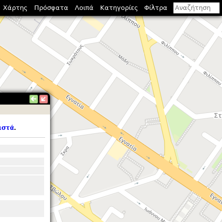
Χάρτης
Πρόσφατα
Λοιπά
Κατηγορίες
Φίλτρα
ιστά
.