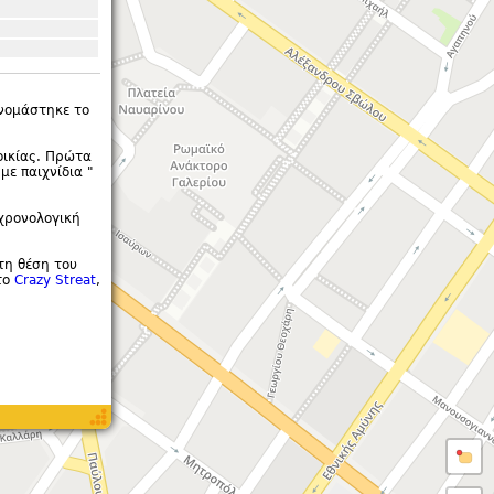
ονομάστηκε το
οικίας. Πρώτα
με παιχνίδια "
 χρονολογική
τη θέση του
το
Crazy Streat
,