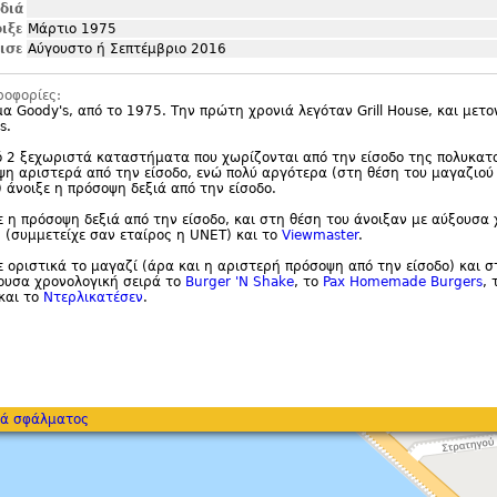
ιδιά
ιξε
Μάρτιο 1975
ισε
Αύγουστο ή Σεπτέμβριο 2016
ροφορίες:
μα Goody'
s, από το 1975. Την πρώτη χρονιά λεγόταν Grill House, και μετ
s.
ό 2 ξεχωριστά καταστήματα που χωρίζονται από την είσοδο της πολυκατ
ψη αριστερά από την είσοδο, ενώ πολύ αργότερα (στη θέση του μαγαζιού 
άνοιξε η πρόσοψη δεξιά από την είσοδο.
ε η πρόσοψη δεξιά από την είσοδο, και στη θέση του άνοιξαν με αύξουσα
Ν
(συμμετείχε σαν εταίρος η UNET) και το
Viewmaster
.
ε οριστικά το μαγαζί (άρα και η αριστερή πρόσοψη από την είσοδο) και σ
ουσα χρονολογική σειρά το
Burger '
N Shake
, το
Pax Homemade Burgers
, 
και το
Ντερλικατέσεν
.
ά σφάλματος