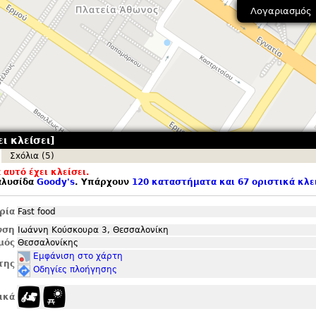
Λογαριασμός
ι κλείσει]
Σxόλια (5)
αυτό έχει κλείσει.
αλυσίδα
Goody'
s
. Υπάρχουν
120 καταστήματα και 67 οριστικά κλε
ρία
Fast food
νση
Ιωάννη Κούσκουρα 3, Θεσσαλονίκη
μός
Θεσσαλονίκης
Εμφάνιση στο χάρτη
της
Οδηγίες πλοήγησης
ικά