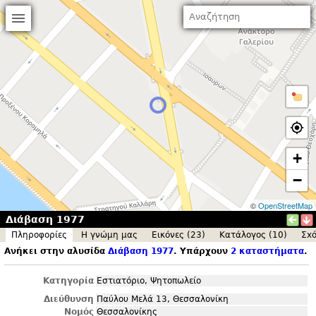
+
−
©
OpenStreetMap
Διάβαση 1977
Πληροφορίες
Η γνώμη μας
Εικόνες (23)
Κατάλογος (10)
Σxό
Ανήκει στην αλυσίδα
Διάβαση 1977
. Υπάρχουν
2 καταστήματα
.
Κατηγορία
Εστιατόριο, Ψητοπωλείο
Διεύθυνση
Παύλου Μελά 13, Θεσσαλονίκη
Νομός
Θεσσαλονίκης