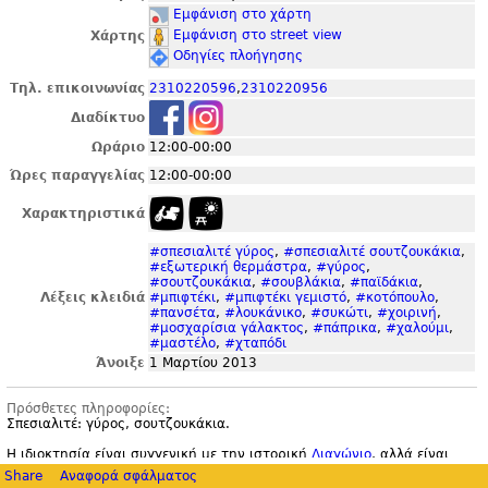
Εμφάνιση στο χάρτη
Εμφάνιση στο street view
Χάρτης
Οδηγίες πλοήγησης
Τηλ. επικοινωνίας
2310220596
,
2310220956
Διαδίκτυο
Ωράριο
12:00-00:00
Ώρες παραγγελίας
12:00-00:00
Χαρακτηριστικά
#σπεσιαλιτέ γύρος
,
#σπεσιαλιτέ σουτζουκάκια
,
#εξωτερική θερμάστρα
,
#γύρος
,
#σουτζουκάκια
,
#σουβλάκια
,
#παϊδάκια
,
Λέξεις κλειδιά
#μπιφτέκι
,
#μπιφτέκι γεμιστό
,
#κοτόπουλο
,
#πανσέτα
,
#λουκάνικο
,
#συκώτι
,
#χοιρινή
,
#μοσχαρίσια γάλακτος
,
#πάπρικα
,
#χαλούμι
,
#μαστέλο
,
#χταπόδι
Άνοιξε
1 Μαρτίου 2013
Πρόσθετες πληροφορίες:
Σπεσιαλιτέ: γύρος, σουτζουκάκια.
Η ιδιοκτησία είναι συγγενική με την ιστορική
Διαγώνιο
, αλλά είναι
διαφορετική επιχείρηση από τη
Διαγώνιο
που είναι στην Καλλάρη.
Share
Αναφορά σφάλματος