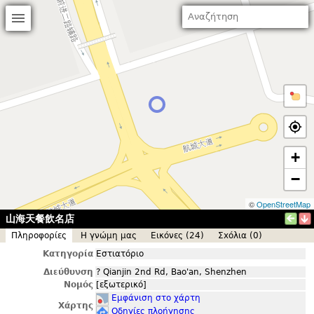
+
−
©
OpenStreetMap
山海天餐飲名店
Πληροφορίες
Η γνώμη μας
Εικόνες (24)
Σxόλια (0)
Κατηγορία
Εστιατόριο
Διεύθυνση
? Qianjin 2nd Rd, Bao'an, Shenzhen
Νομός
[εξωτερικό]
Εμφάνιση στο χάρτη
Χάρτης
Οδηγίες πλοήγησης