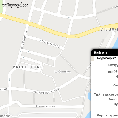
Safran
Πληροφορίες
Κατηγ
Διεύ
Ν
Χά
Τηλ. επικοιν
Διαδ
Ωρ
Χαρακτηρισ