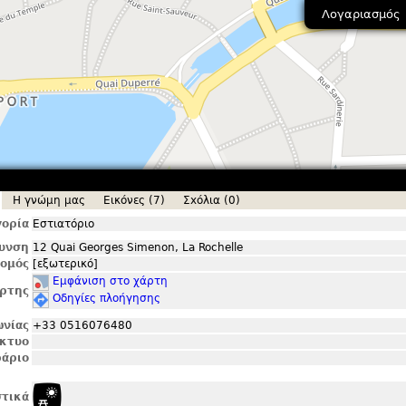
Λογαριασμός
Η γνώμη μας
Εικόνες (7)
Σxόλια (0)
ορία
Εστιατόριο
θυνση
12 Quai Georges Simenon, La Rochelle
ομός
[εξωτερικό]
Εμφάνιση στο χάρτη
ρτης
Οδηγίες πλοήγησης
ωνίας
+33 0516076480
ίκτυο
άριο
τικά