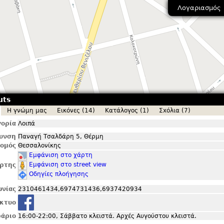
Λογαριασμός
uts
Η γνώμη μας
Εικόνες (14)
Κατάλογος (1)
Σxόλια (7)
ορία
Λοιπά
θυνση
Παναγή Τσαλδάρη 5, Θέρμη
ομός
Θεσσαλονίκης
Εμφάνιση στο χάρτη
Εμφάνιση στο street view
ρτης
Οδηγίες πλοήγησης
ωνίας
2310461434,6974731436,6937420934
ίκτυο
άριο
16:00-22:00, Σάββατο κλειστά. Αρχές Αυγούστου κλειστά.