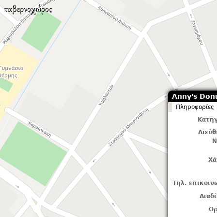
Anny's Don
Πληροφορίες
Κατηγ
Διεύ
Ν
Χά
Τηλ. επικοιν
Διαδ
Ωρ