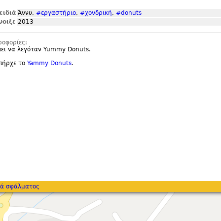
ειδιά
Άννυ,
#εργαστήριο
,
#χονδρική
,
#donuts
νοιξε
2013
ροφορίες:
πει να λεγόταν Yummy Donuts.
υπήρχε το
Yammy Donuts
.
ά σφάλματος