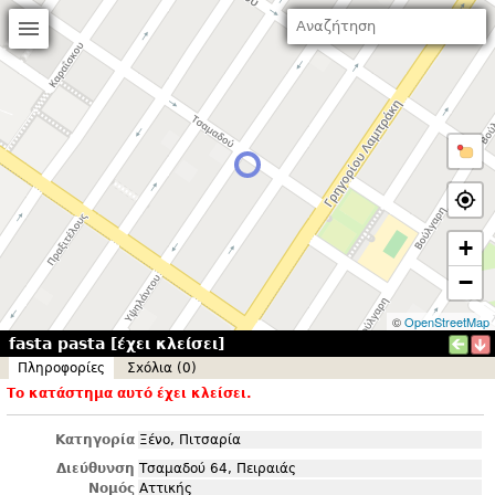
+
−
©
OpenStreetMap
fasta pasta [έχει κλείσει]
Πληροφορίες
Σxόλια (0)
Το κατάστημα αυτό έχει κλείσει.
Κατηγορία
Ξένο, Πιτσαρία
Διεύθυνση
Τσαμαδού 64, Πειραιάς
Νομός
Αττικής