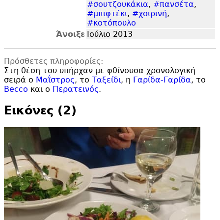
#σουτζουκάκια
,
#πανσέτα
,
#μπιφτέκι
,
#χοιρινή
,
#κοτόπουλο
Άνοιξε
Ιούλιο 2013
Πρόσθετες πληροφορίες:
Στη θέση του υπήρχαν με φθίνουσα χρονολογική
σειρά ο
Μαΐστρος
, το
Ταξείδι
, η
Γαρίδα-Γαρίδα
, το
Becco
και ο
Περατεινός
.
Εικόνες (2)