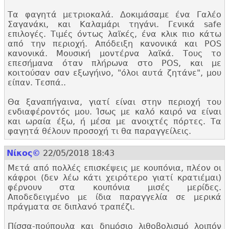
Τα φαγητά μετριοκαλά. Δοκιμάσαμε ένα Γαλέο
Σαγανάκι, και Καλαμάρι τηγάνι. Γενικά safe
επιλογές. Τιμές όντως λαϊκές, ένα κλικ πιο κάτω
από την περιοχή. Απόδειξη κανονικά και POS
κανονικά. Μουσική μοντέρνα λαϊκά. Τους το
επεσήμανα όταν πλήρωνα στο POS, και με
κοιτούσαν σαν εξωγήινο, "
όλοι αυτά ζητάνε", μου
είπαν. Τεσπά..
Θα ξαναπήγαινα, γιατί είναι στην περιοχή του
ενδιαφέροντός μου. Ίσως με καλό καιρό να είναι
και ωραία έξω, ή μέσα με ανοιχτές πόρτες. Τα
φαγητά θέλουν προσοχή τι θα παραγγείλεις.
Nίκος©
22/05/2018 18:43
Μετά από πολλές επισκέψεις με κουπόνια, πλέον οι
κάφροι (δεν λέω κάτι χειρότερο γιατί κρατιέμαι)
φέρνουν στα κουπόνια μισές μερίδες.
Αποδεδειγμένο με ίδια παραγγελία σε μερικά
πράγματα σε διπλανό τραπέζι.
Πίσσα-πούπουλα και δημόσιο λιθοβολισμό λοιπόν