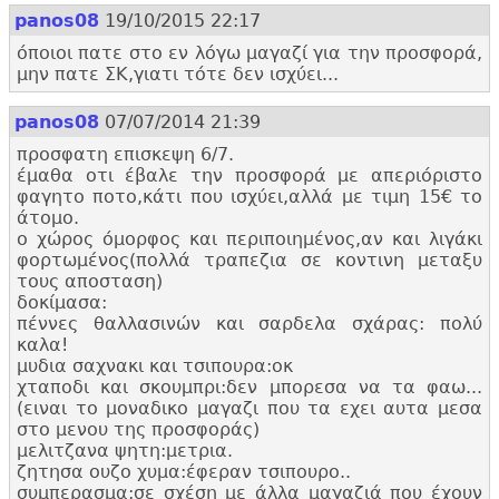
panos08
19/10/2015 22:17
όποιοι πατε στο εν λόγω μαγαζί για την προσφορά,
μην πατε ΣΚ,
γιατι τότε δεν ισχύει...
panos08
07/07/2014 21:39
προσφατη επισκεψη 6/7.
έμαθα οτι έβαλε την προσφορά με απεριόριστο
φαγητο ποτο,
κάτι που ισχύει,
αλλά με τιμη 15€ το
άτομο.
ο χώρος όμορφος και περιποιημένος,
αν και λιγάκι
φορτωμένος(πολλά τραπεζια σε κοντινη μεταξυ
τους αποσταση)
δοκίμασα:
πέννες θαλλασινών και σαρδελα σχάρας: πολύ
καλα!
μυδια σαχνακι και τσιπουρα:
οκ
χταποδι και σκουμπρι:
δεν μπορεσα να τα φαω...
(ειναι το μοναδικο μαγαζι που τα εχει αυτα μεσα
στο μενου της προσφοράς)
μελιτζανα ψητη:
μετρια.
ζητησα ουζο χυμα:
έφεραν τσιπουρο..
συμπερασμα:
σε σχέση με άλλα μαγαζιά που έχουν