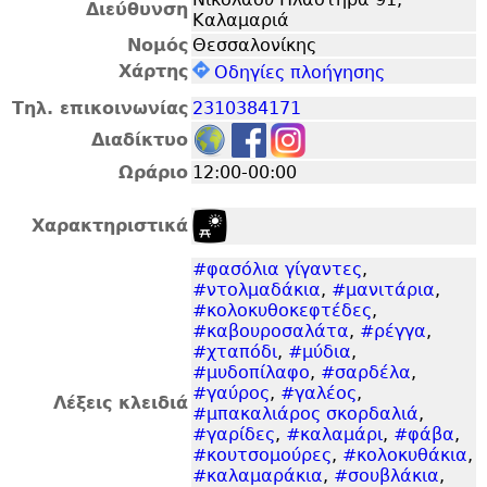
Διεύθυνση
Καλαμαριά
Νομός
Θεσσαλονίκης
Χάρτης
Οδηγίες πλοήγησης
Τηλ. επικοινωνίας
2310384171
Διαδίκτυο
Ωράριο
12:00-00:00
Χαρακτηριστικά
#φασόλια γίγαντες
,
#ντολμαδάκια
,
#μανιτάρια
,
#κολοκυθοκεφτέδες
,
#καβουροσαλάτα
,
#ρέγγα
,
#χταπόδι
,
#μύδια
,
#μυδοπίλαφο
,
#σαρδέλα
,
#γαύρος
,
#γαλέος
,
Λέξεις κλειδιά
#μπακαλιάρος σκορδαλιά
,
#γαρίδες
,
#καλαμάρι
,
#φάβα
,
#κουτσομούρες
,
#κολοκυθάκια
,
#καλαμαράκια
,
#σουβλάκια
,