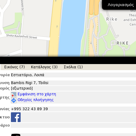
Λογαριασμός
Εικόνες (7)
Κατάλογος (3)
Σxόλια (1)
ορία
Εστιατόριο, Λοιπά
θυνση
Bambis Rigi 7, Tbilisi
ομός
[εξωτερικό]
Εμφάνιση στο χάρτη
ρτης
Οδηγίες πλοήγησης
ωνίας
+995 322 43 89 39
ίκτυο
άριο