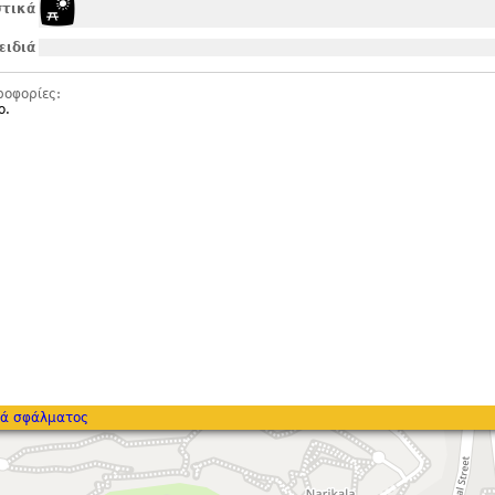
τικά
ειδιά
ροφορίες:
ο.
ά σφάλματος