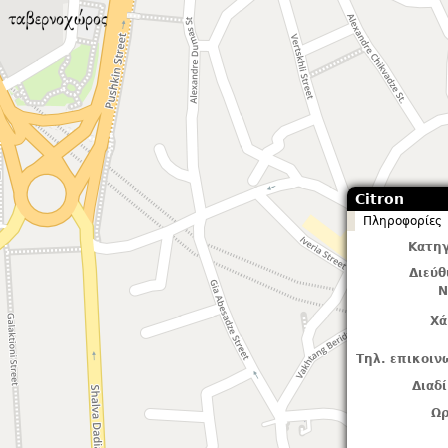
Citron
Πληροφορίες
Κατηγ
Διεύ
Ν
Χά
Τηλ. επικοιν
Διαδ
Ωρ