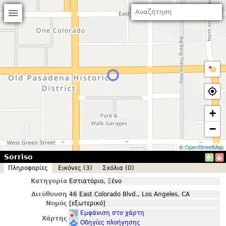
+
−
©
OpenStreetMap
Sorriso
Πληροφορίες
Εικόνες (3)
Σxόλια (0)
Κατηγορία
Εστιατόριο, Ξένο
Διεύθυνση
46 East Colorado Blvd., Los Angeles, CA
Νομός
[εξωτερικό]
Εμφάνιση στο χάρτη
Χάρτης
Οδηγίες πλοήγησης