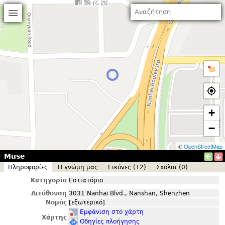
+
−
©
OpenStreetMap
Muse
Πληροφορίες
Η γνώμη μας
Εικόνες (12)
Σxόλια (0)
Κατηγορία
Εστιατόριο
Διεύθυνση
3031 Nanhai Blvd., Nanshan, Shenzhen
Νομός
[εξωτερικό]
Εμφάνιση στο χάρτη
Χάρτης
Οδηγίες πλοήγησης