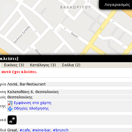
Λογαριασμός
 κλείσει]
Εικόνες (3)
Κατάλογος (3)
Σxόλια (2)
αυτό έχει κλείσει.
ρία
Λοιπά, Bar-Restaurant
νση
Καλαποθάκη 6, Θεσσαλονίκη
μός
Θεσσαλονίκης
Εμφάνιση στο χάρτη
της
Οδηγίες πλοήγησης
ικά
ιδιά
Great,
#cafe
,
#wine-bar
,
#brunch