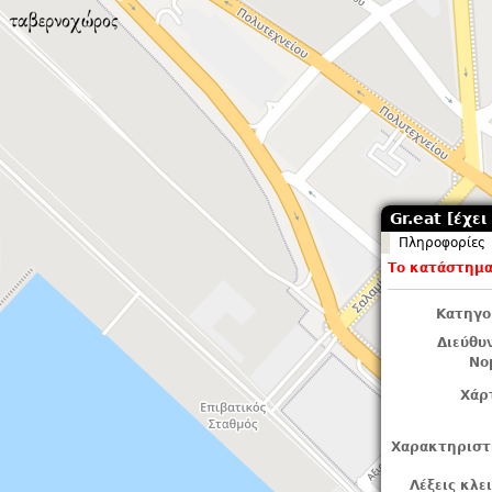
Gr.eat [έχει
Πληροφορίες
Το κατάστημα 
Κατηγο
Διεύθυ
Νο
Χάρ
Χαρακτηριστ
Λέξεις κλε