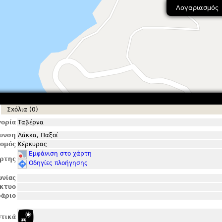
Λογαριασμός
Σxόλια (0)
ορία
Ταβέρνα
θυνση
Λάκκα, Παξοί
ομός
Κέρκυρας
Εμφάνιση στο χάρτη
ρτης
Οδηγίες πλοήγησης
ωνίας
ίκτυο
άριο
τικά