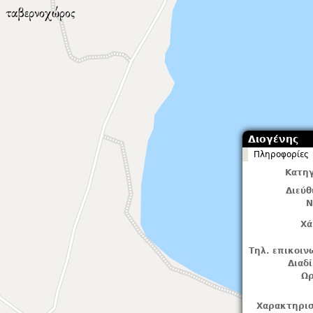
Διογένης
Πληροφορίες
Κατηγ
Διεύ
Ν
Χά
Τηλ. επικοιν
Διαδ
Ωρ
Χαρακτηρισ