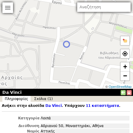
+
−
©
OpenStreetMap
Da Vinci
Πληροφορίες
Σxόλια (1)
Ανήκει στην αλυσίδα
Da Vinci
. Υπάρχουν
11 καταστήματα
.
Κατηγορία
Λοιπά
Διεύθυνση
Αδριανού 50, Μοναστηράκι, Αθήνα
Νομός
Αττικής