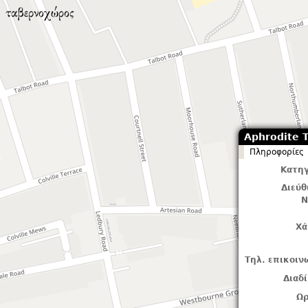
Aphrodite 
Πληροφορίες
Κατηγ
Διεύ
Ν
Χά
Τηλ. επικοιν
Διαδ
Ωρ