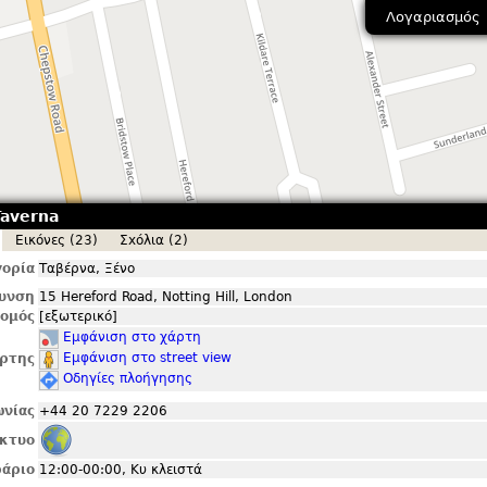
Λογαριασμός
Taverna
Εικόνες (23)
Σxόλια (2)
ορία
Ταβέρνα, Ξένο
θυνση
15 Hereford Road, Notting Hill, London
ομός
[εξωτερικό]
Εμφάνιση στο χάρτη
Εμφάνιση στο street view
ρτης
Οδηγίες πλοήγησης
ωνίας
+44 20 7229 2206
ίκτυο
άριο
12:00-00:00, Κυ κλειστά