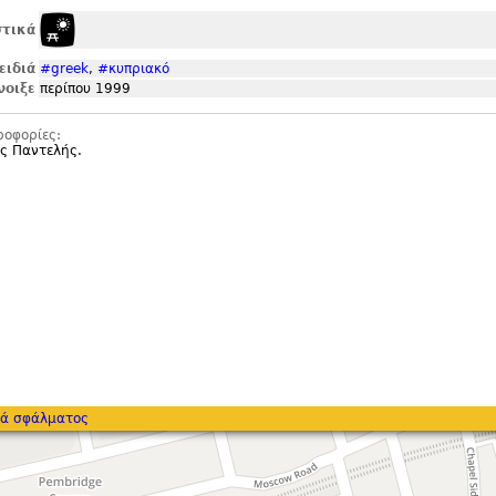
τικά
ειδιά
#greek
,
#κυπριακό
νοιξε
περίπου 1999
ροφορίες:
ος Παντελής.
ά σφάλματος