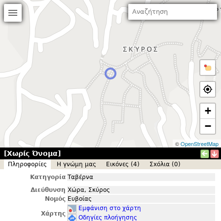
+
−
©
OpenStreetMap
[Χωρίς Όνομα]
Πληροφορίες
Η γνώμη μας
Εικόνες (4)
Σxόλια (0)
Κατηγορία
Ταβέρνα
Διεύθυνση
Χώρα, Σκύρος
Νομός
Ευβοίας
Εμφάνιση στο χάρτη
Χάρτης
Οδηγίες πλοήγησης