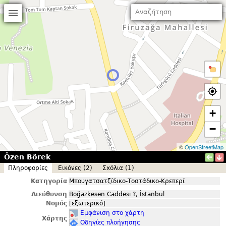
+
−
©
OpenStreetMap
Özen Börek
Πληροφορίες
Εικόνες (2)
Σxόλια (1)
Κατηγορία
Μπουγατσατζίδικο-Τοστάδικο-Κρεπερί
Διεύθυνση
Boğazkesen Caddesi ?, İstanbul
Νομός
[εξωτερικό]
Εμφάνιση στο χάρτη
Χάρτης
Οδηγίες πλοήγησης