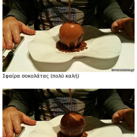
Σφαίρα σοκολάτας (πολύ καλή)