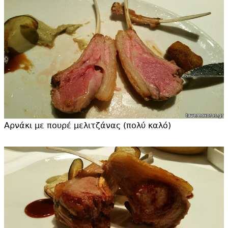
Αρνάκι με πουρέ μελιτζάνας (πολύ καλό)