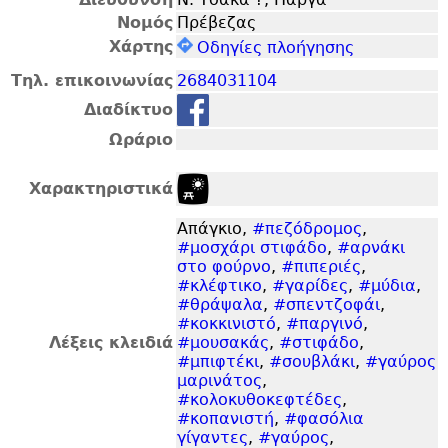
Νομός
Πρέβεζας
Χάρτης
Οδηγίες πλοήγησης
Τηλ. επικοινωνίας
2684031104
Διαδίκτυο
Ωράριο
Χαρακτηριστικά
Απάγκιο,
#πεζόδρομος
,
#μοσχάρι στιφάδο
,
#αρνάκι
στο φούρνο
,
#πιπεριές
,
#κλέφτικο
,
#γαρίδες
,
#μύδια
,
#θράψαλα
,
#σπεντζοφάι
,
#κοκκινιστό
,
#παργινό
,
Λέξεις κλειδιά
#μουσακάς
,
#στιφάδο
,
#μπιφτέκι
,
#σουβλάκι
,
#γαύρος
μαρινάτος
,
#κολοκυθοκεφτέδες
,
#κοπανιστή
,
#φασόλια
γίγαντες
,
#γαύρος
,