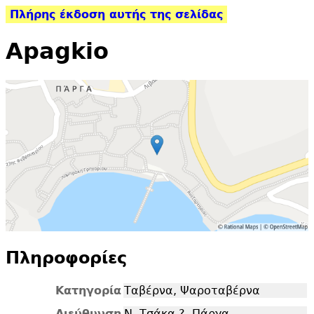
Πλήρης έκδοση αυτής της σελίδας
Apagkio
Πληροφορίες
Κατηγορία
Ταβέρνα, Ψαροταβέρνα
Διεύθυνση
Ν. Τσάκα ?, Πάργα