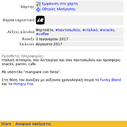
Εμφάνιση στο χάρτη
Χάρτης
Οδηγίες πλοήγησης
Χαρακτηριστικά
Φορτσάτο,
#παντοπωλείο
,
#ιταλικό
,
#snacks
,
Λέξεις κλειδιά
#coffee
Άνοιξε
3 Ιανουαρίου 2017
Έκλεισε
Αύγουστο 2017
Πρόσθετες πληροφορίες:
Ιταλική πιτσαρία, που λειτουργεί και σαν παντοπωλείο και προσφέρει
snacks, panini, cafe.
Με υπότιτλο "
mangiare con forza".
Στη θέση του άνοιξαν με αύξουσα χρονολογική σειρά το
Funky Blend
και το
Hungry Fox
.
Share
Αναφορά σφάλματος