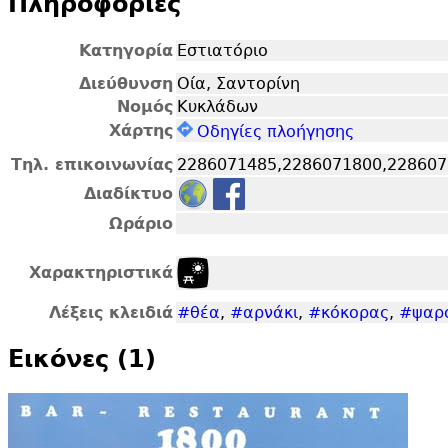
Πληροφορίες
Κατηγορία
Εστιατόριο
Διεύθυνση
Οία, Σαντορίνη
Νομός
Κυκλάδων
Χάρτης
Οδηγίες πλοήγησης
Τηλ. επικοινωνίας
2286071485,2286071800,22860
Διαδίκτυο
Ωράριο
Χαρακτηριστικά
Λέξεις κλειδιά
#θέα
,
#αρνάκι
,
#κόκορας
,
#ψαρ
Εικόνες (1)