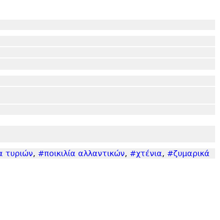
α τυριών
,
#ποικιλία αλλαντικών
,
#χτένια
,
#ζυμαρικά