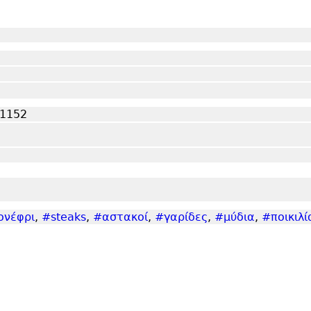
71152
ονέφρι
,
#steaks
,
#αστακοί
,
#γαρίδες
,
#μύδια
,
#ποικιλί