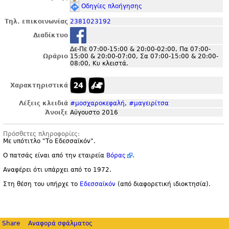
Οδηγίες πλοήγησης
Τηλ. επικοινωνίας
2381023192
Διαδίκτυο
Δε-Πε 07:00-15:00 & 20:00-02:00, Πα 07:00-
Ωράριο
15:00 & 20:00-07:00, Σα 07:00-15:00 & 20:00-
08:00, Κυ κλειστά.
Χαρακτηριστικά
Λέξεις κλειδιά
#μοσχαροκεφαλή
,
#μαγειρίτσα
Άνοιξε
Αύγουστο 2016
Πρόσθετες πληροφορίες:
Με υπότιτλο "
Το Εδεσσαϊκόν".
Ο πατσάς είναι από την εταιρεία
Βόρας
.
Αναφέρει ότι υπάρχει από το 1972.
Στη θέση του υπήρχε το
Εδεσσαϊκόν
(από διαφορετική ιδιοκτησία).
Share
Αναφορά σφάλματος