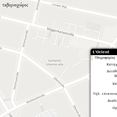
L'Orient
Πληροφορίες
Κατηγ
Διεύ
Ν
Χά
Τηλ. επικοιν
Διαδ
Ωρ