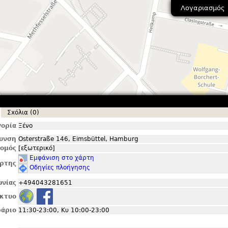
Λογαριασμός
Σxόλια (0)
ορία
Ξένο
θυνση
Osterstraße 146, Eimsbüttel, Hamburg
ομός
[εξωτερικό]
Εμφάνιση στο χάρτη
ρτης
Οδηγίες πλοήγησης
ωνίας
+494043281651
ίκτυο
άριο
11:30-23:00, Κυ 10:00-23:00