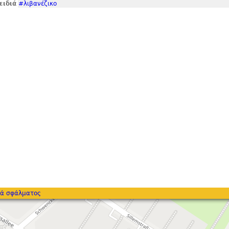
ειδιά
#λιβανέζικο
ά σφάλματος