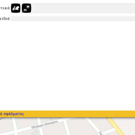
τικά
ειδιά
ά σφάλματος