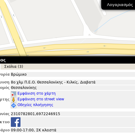
Λογαριασμός
νος
Σxόλια (3)
ορία
Βρώμικο
θυνση
8ο χλμ Π.Ε.Ο. Θεσσαλονίκης - Κιλκίς, Διαβατά
ομός
Θεσσαλονίκης
Εμφάνιση στο χάρτη
Εμφάνιση στο street view
ρτης
Οδηγίες πλοήγησης
ωνίας
2310782801,6972246915
ίκτυο
άριο
09:00-17:00, ΣΚ κλειστά