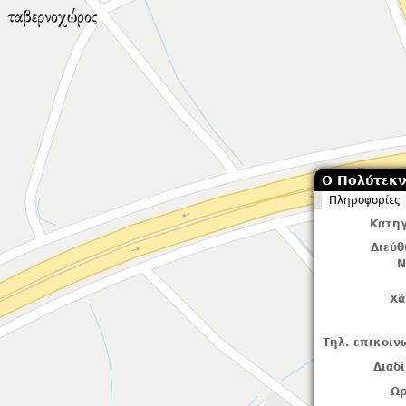
Ο Πολύτεκ
Πληροφορίες
Κατηγ
Διεύ
Ν
Χά
Τηλ. επικοιν
Διαδ
Ωρ