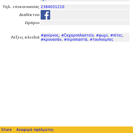
Τηλ. επικοινωνίας
2384031210
Διαδίκτυο
Ωράριο
#φούρνος
,
#ζαχαροπλαστείο
,
#ψωμί
,
#πίτες
,
Λέξεις κλειδιά
#κρουασάν
,
#σιροπιαστά
,
#τουλούμπες
Share
Αναφορά σφάλματος