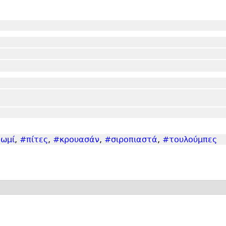
ωμί
,
#πίτες
,
#κρουασάν
,
#σιροπιαστά
,
#τουλούμπες