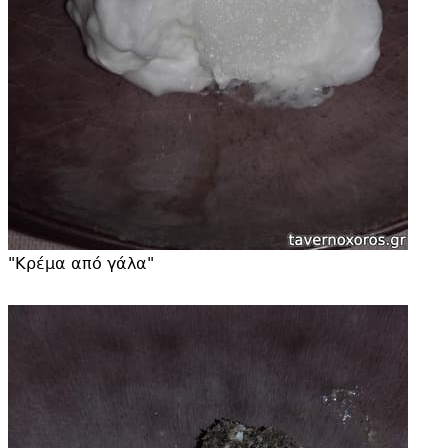
"
Κρέμα από γάλα"