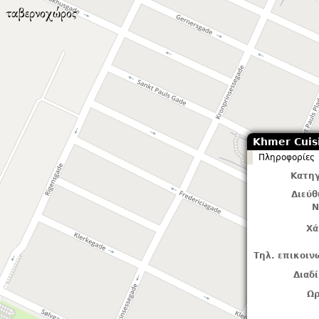
Khmer Cuis
Πληροφορίες
Κατηγ
Διεύ
Ν
Χά
Τηλ. επικοιν
Διαδ
Ωρ