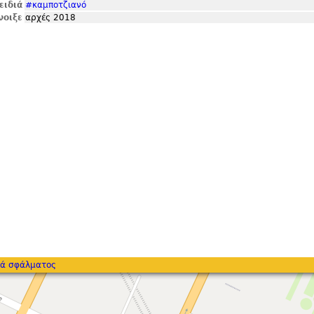
ειδιά
#καμποτζιανό
νοιξε
αρχές 2018
ά σφάλματος