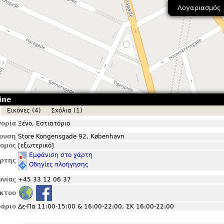
Λογαριασμός
ine
Εικόνες (4)
Σxόλια (1)
ορία
Ξένο, Εστιατόριο
θυνση
Store Kongensgade 92, København
ομός
[εξωτερικό]
Εμφάνιση στο χάρτη
ρτης
Οδηγίες πλοήγησης
ωνίας
+45 33 12 06 37
ίκτυο
άριο
Δε-Πα 11:00-15:00 & 16:00-22:00, ΣΚ 16:00-22:00